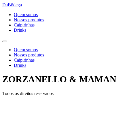
Ir
DaBôdega
para
Quem somos
o
Nossos produtos
conteúdo
Caipirinhas
Drinks
Quem somos
Nossos produtos
Caipirinhas
Drinks
ZORZANELLO & MAMAN
Todos os direitos reservados