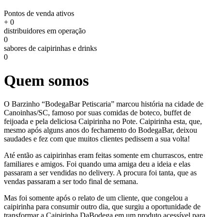
Pontos de venda ativos
+
0
distribuidores em operação
0
sabores de caipirinhas e drinks
0
Quem somos
O Barzinho “BodegaBar Petiscaria” marcou história na cidade de
Canoinhas/SC, famoso por suas comidas de boteco, buffet de
feijoada e pela deliciosa Caipirinha no Pote. Caipirinha esta, que,
mesmo após alguns anos do fechamento do BodegaBar, deixou
saudades e fez com que muitos clientes pedissem a sua volta!
Até então as caipirinhas eram feitas somente em churrascos, entre
familiares e amigos. Foi quando uma amiga deu a ideia e elas
passaram a ser vendidas no delivery. A procura foi tanta, que as
vendas passaram a ser todo final de semana.
Mas foi somente após o relato de um cliente, que congelou a
caipirinha para consumir outro dia, que surgiu a oportunidade de
transformar a Caipirinha DaBodega em um produto acessível para