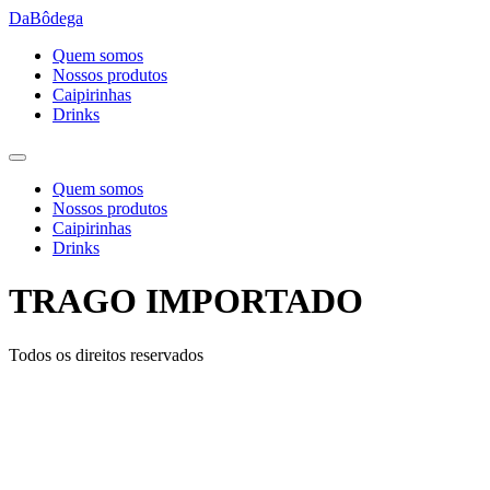
Ir
DaBôdega
para
Quem somos
o
Nossos produtos
conteúdo
Caipirinhas
Drinks
Quem somos
Nossos produtos
Caipirinhas
Drinks
TRAGO IMPORTADO
Todos os direitos reservados