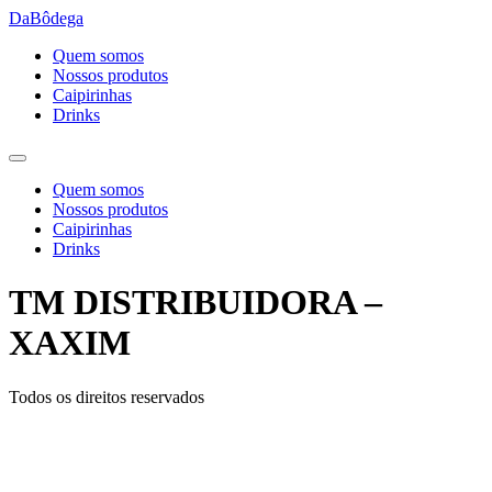
Ir
DaBôdega
para
Quem somos
o
Nossos produtos
conteúdo
Caipirinhas
Drinks
Quem somos
Nossos produtos
Caipirinhas
Drinks
TM DISTRIBUIDORA –
XAXIM
Todos os direitos reservados