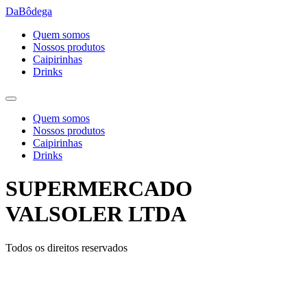
Ir
DaBôdega
para
Quem somos
o
Nossos produtos
conteúdo
Caipirinhas
Drinks
Quem somos
Nossos produtos
Caipirinhas
Drinks
SUPERMERCADO
VALSOLER LTDA
Todos os direitos reservados