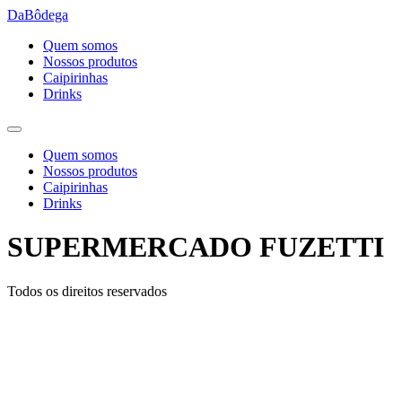
Ir
DaBôdega
para
Quem somos
o
Nossos produtos
conteúdo
Caipirinhas
Drinks
Quem somos
Nossos produtos
Caipirinhas
Drinks
SUPERMERCADO FUZETTI
Todos os direitos reservados