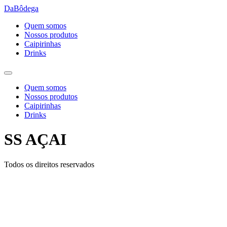
Ir
DaBôdega
para
Quem somos
o
Nossos produtos
conteúdo
Caipirinhas
Drinks
Quem somos
Nossos produtos
Caipirinhas
Drinks
SS AÇAI
Todos os direitos reservados