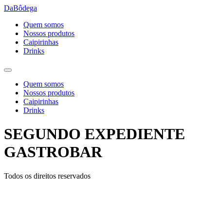
Ir
DaBôdega
para
Quem somos
o
Nossos produtos
conteúdo
Caipirinhas
Drinks
Quem somos
Nossos produtos
Caipirinhas
Drinks
SEGUNDO EXPEDIENTE
GASTROBAR
Todos os direitos reservados