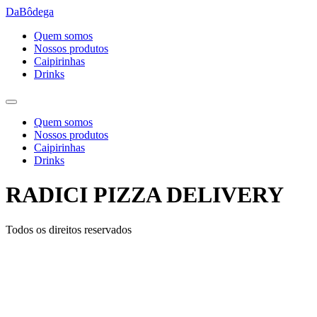
Ir
DaBôdega
para
Quem somos
o
Nossos produtos
conteúdo
Caipirinhas
Drinks
Quem somos
Nossos produtos
Caipirinhas
Drinks
RADICI PIZZA DELIVERY
Todos os direitos reservados