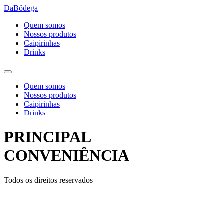
Ir
DaBôdega
para
Quem somos
o
Nossos produtos
conteúdo
Caipirinhas
Drinks
Quem somos
Nossos produtos
Caipirinhas
Drinks
PRINCIPAL
CONVENIÊNCIA
Todos os direitos reservados