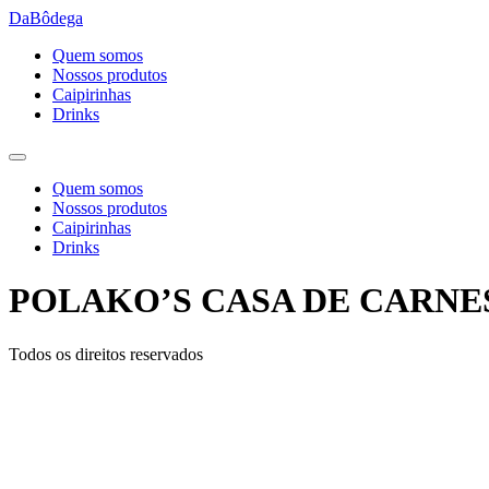
Ir
DaBôdega
para
Quem somos
o
Nossos produtos
conteúdo
Caipirinhas
Drinks
Quem somos
Nossos produtos
Caipirinhas
Drinks
POLAKO’S CASA DE CARNE
Todos os direitos reservados