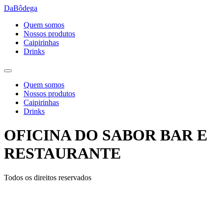
Ir
DaBôdega
para
Quem somos
o
Nossos produtos
conteúdo
Caipirinhas
Drinks
Quem somos
Nossos produtos
Caipirinhas
Drinks
OFICINA DO SABOR BAR E
RESTAURANTE
Todos os direitos reservados