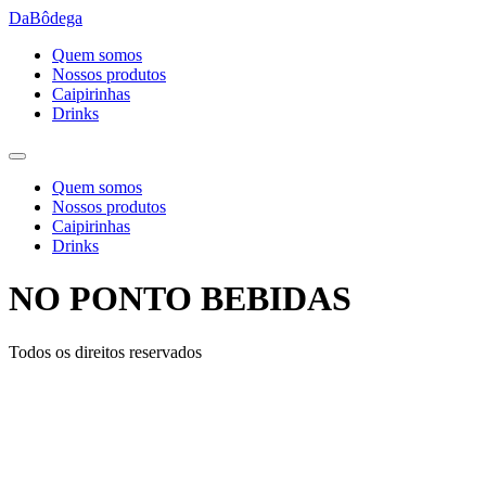
Ir
DaBôdega
para
Quem somos
o
Nossos produtos
conteúdo
Caipirinhas
Drinks
Quem somos
Nossos produtos
Caipirinhas
Drinks
NO PONTO BEBIDAS
Todos os direitos reservados