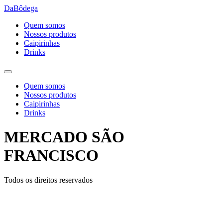
Ir
DaBôdega
para
Quem somos
o
Nossos produtos
conteúdo
Caipirinhas
Drinks
Quem somos
Nossos produtos
Caipirinhas
Drinks
MERCADO SÃO
FRANCISCO
Todos os direitos reservados