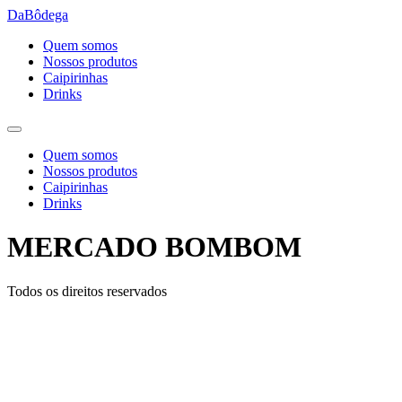
Ir
DaBôdega
para
Quem somos
o
Nossos produtos
conteúdo
Caipirinhas
Drinks
Quem somos
Nossos produtos
Caipirinhas
Drinks
MERCADO BOMBOM
Todos os direitos reservados