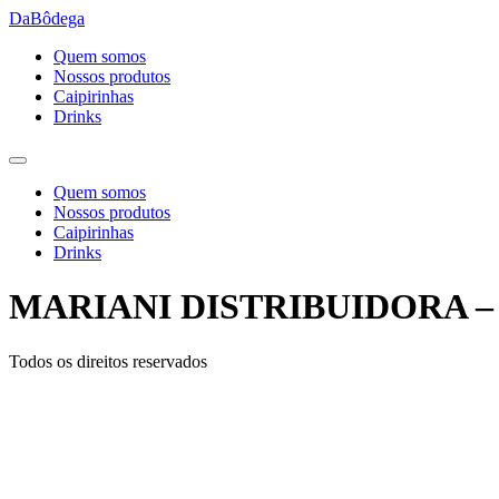
Ir
DaBôdega
para
Quem somos
o
Nossos produtos
conteúdo
Caipirinhas
Drinks
Quem somos
Nossos produtos
Caipirinhas
Drinks
MARIANI DISTRIBUIDORA –
Todos os direitos reservados