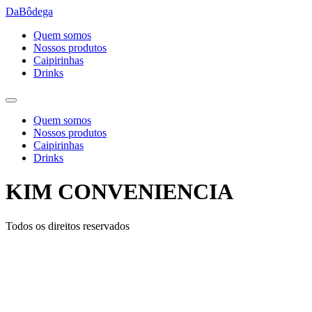
Ir
DaBôdega
para
Quem somos
o
Nossos produtos
conteúdo
Caipirinhas
Drinks
Quem somos
Nossos produtos
Caipirinhas
Drinks
KIM CONVENIENCIA
Todos os direitos reservados