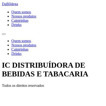
Ir
DaBôdega
para
Quem somos
o
Nossos produtos
conteúdo
Caipirinhas
Drinks
Quem somos
Nossos produtos
Caipirinhas
Drinks
IC DISTRIBUÍDORA DE
BEBIDAS E TABACARIA
Todos os direitos reservados