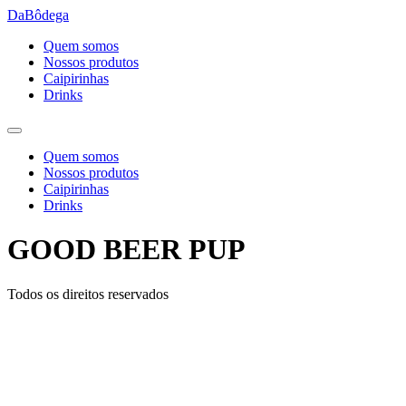
Ir
DaBôdega
para
Quem somos
o
Nossos produtos
conteúdo
Caipirinhas
Drinks
Quem somos
Nossos produtos
Caipirinhas
Drinks
GOOD BEER PUP
Todos os direitos reservados