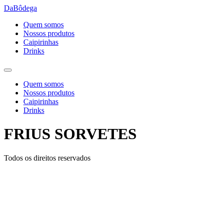
Ir
DaBôdega
para
Quem somos
o
Nossos produtos
conteúdo
Caipirinhas
Drinks
Quem somos
Nossos produtos
Caipirinhas
Drinks
FRIUS SORVETES
Todos os direitos reservados