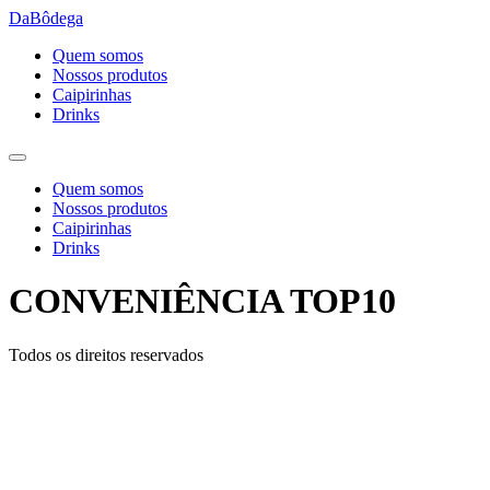
Ir
DaBôdega
para
Quem somos
o
Nossos produtos
conteúdo
Caipirinhas
Drinks
Quem somos
Nossos produtos
Caipirinhas
Drinks
CONVENIÊNCIA TOP10
Todos os direitos reservados