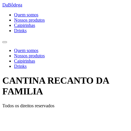
Ir
DaBôdega
para
Quem somos
o
Nossos produtos
conteúdo
Caipirinhas
Drinks
Quem somos
Nossos produtos
Caipirinhas
Drinks
CANTINA RECANTO DA
FAMILIA
Todos os direitos reservados