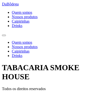
Ir
DaBôdega
para
Quem somos
o
Nossos produtos
conteúdo
Caipirinhas
Drinks
Quem somos
Nossos produtos
Caipirinhas
Drinks
TABACARIA SMOKE
HOUSE
Todos os direitos reservados