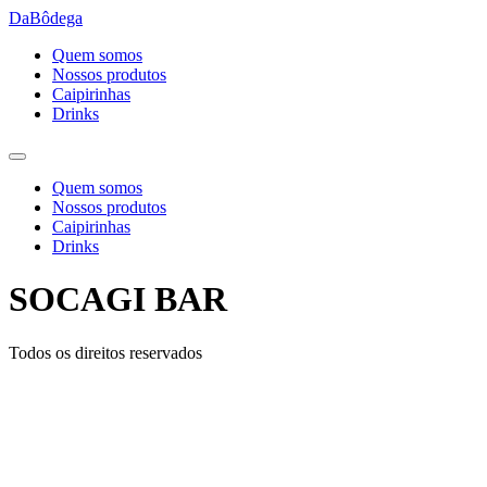
Ir
DaBôdega
para
Quem somos
o
Nossos produtos
conteúdo
Caipirinhas
Drinks
Quem somos
Nossos produtos
Caipirinhas
Drinks
SOCAGI BAR
Todos os direitos reservados