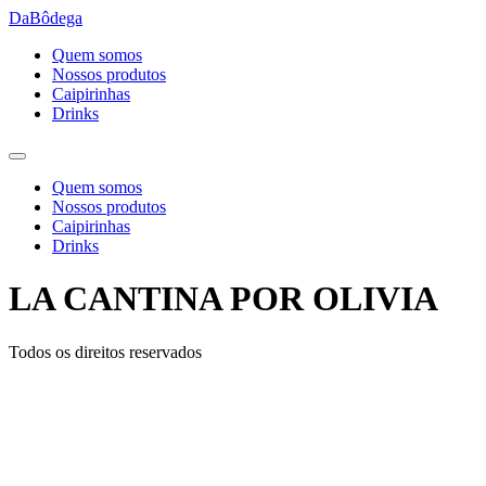
Ir
DaBôdega
para
Quem somos
o
Nossos produtos
conteúdo
Caipirinhas
Drinks
Quem somos
Nossos produtos
Caipirinhas
Drinks
LA CANTINA POR OLIVIA
Todos os direitos reservados