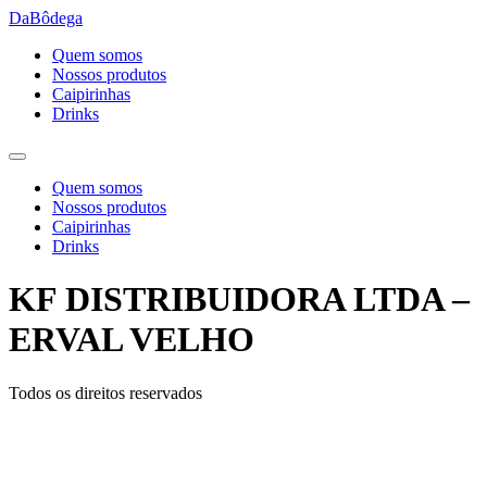
Ir
DaBôdega
para
Quem somos
o
Nossos produtos
conteúdo
Caipirinhas
Drinks
Quem somos
Nossos produtos
Caipirinhas
Drinks
KF DISTRIBUIDORA LTDA –
ERVAL VELHO
Todos os direitos reservados