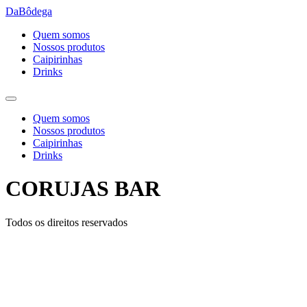
Ir
DaBôdega
para
Quem somos
o
Nossos produtos
conteúdo
Caipirinhas
Drinks
Quem somos
Nossos produtos
Caipirinhas
Drinks
CORUJAS BAR
Todos os direitos reservados